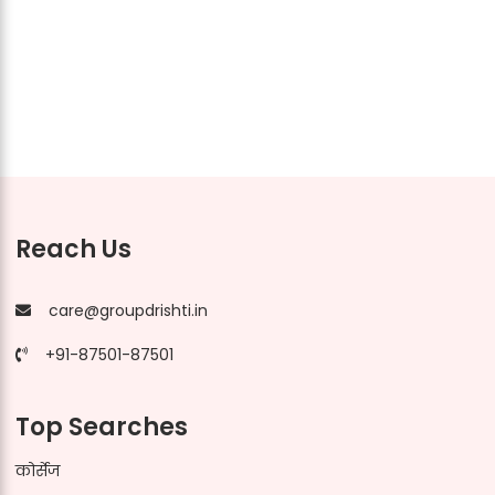
Reach Us
care@groupdrishti.in
+91-87501-87501
Top Searches
कोर्सेज