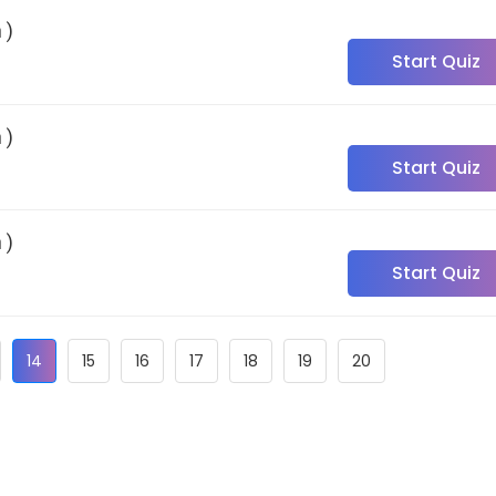
 )
Start Quiz
 )
Start Quiz
 )
Start Quiz
14
15
16
17
18
19
20