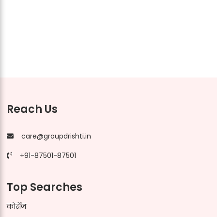
Reach Us
care@groupdrishti.in
+91-87501-87501
Top Searches
कोर्सेज