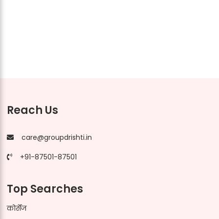
Reach Us
care@groupdrishti.in
+91-87501-87501
Top Searches
कोर्सेज