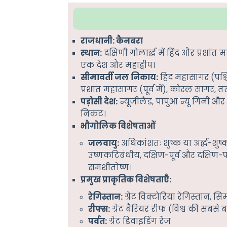
राजधानी: कैनबरा
स्थान:
दक्षिणी गोलार्द्ध में हिंद और प्रशांत
एक देश और महाद्वीप।
सीमावर्ती जल निकाय:
हिंद महासागर (पश्चि
प्रशांत महासागर (पूर्व में), कोरल सागर, 
पड़ोसी देश:
न्यूजीलैंड, पापुआ न्यू गिनी और
निकट।
भौगोलिक विशेषताओं
जलवायु:
अधिकांशतः शुष्क या अर्द्ध-शुष्क;
उष्णकटिबंधीय, दक्षिण-पूर्व और दक्षिण-पश
समशीतोष्ण।
प्रमुख प्राकृतिक विशेषताएँ:
रेगिस्तान:
ग्रेट विक्टोरिया रेगिस्तान, स
रीफ्स:
ग्रेट बैरियर रीफ (विश्व की सबसे बड
पर्वत:
ग्रेट डिवाइडिंग रेंज