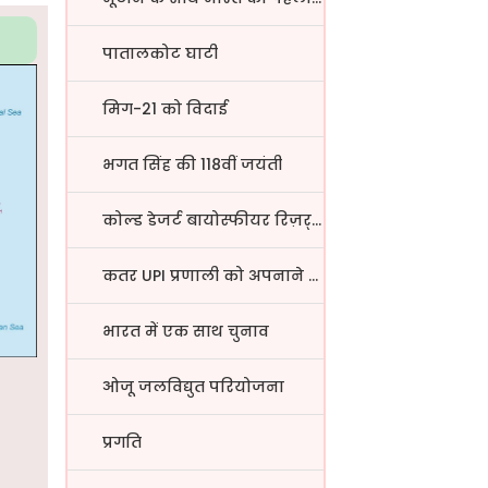
पातालकोट घाटी
मिग-21 को विदाई
भगत सिंह की 118वीं जयंती
कोल्ड डेजर्ट बायोस्फीयर रिज़र्...
कतर UPI प्रणाली को अपनाने वाला...
भारत में एक साथ चुनाव
ओजू जलविद्युत परियोजना
प्रगति