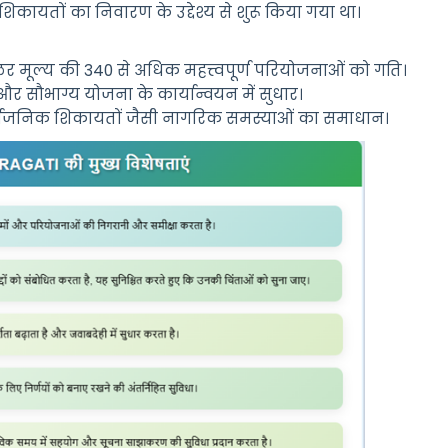
शिकायतों
का
निवारण
के
उद्देश्य
से
शुरू
किया
गया
था
।
लर
मूल्य
की
340
से
अधिक
महत्त्वपूर्ण
परियोजनाओं
को
गति
।
और
सौभाग्य
योजना
के
कार्यान्वयन
में
सुधार
।
्वजनिक
शिकायतों
जैसी
नागरिक
समस्याओं
का
समाधान
।