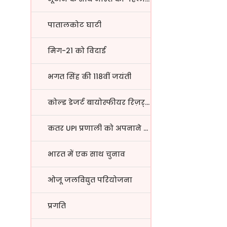
पातालकोट घाटी
मिग-21 को विदाई
भगत सिंह की 118वीं जयंती
कोल्ड डेजर्ट बायोस्फीयर रिज़र्...
कतर UPI प्रणाली को अपनाने वाला...
भारत में एक साथ चुनाव
ओजू जलविद्युत परियोजना
प्रगति