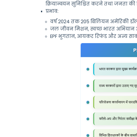
क्रियान्वयन
सुनिश्चित
करने
तथा
जनता
की
प्रभाव
:
वर्ष
2024
तक
205
बिलियन
अमेरिकी
डॉ
जल
जीवन
मिशन
,
स्वच्छ
भारत
अभियान
EPF भुगतान,
आयकर
रिफंड
और
अन्य
सार