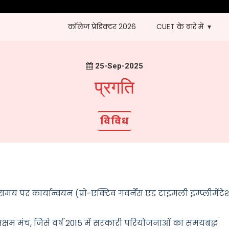
कॉलेज प्रेडिक्टर 2026
CUET के बारे में
25-Sep-2025
प्रगति
विविध
समय
पर
कार्यान्वयन
(
प्रो
-
एक्टिव
गवर्नेंस
एंड
टाइमली
इम्प्लीमेंट
क्षम
मंच
,
जिसे
वर्ष
2015
में
सरकारी
परियोजनाओं
का
समयबद्ध