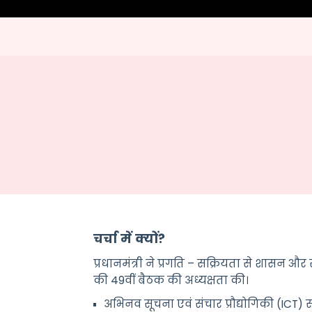
चर्चा
में
क्यों
?
प्रधानमंत्री
ने
प्रगति
–
सक्रियता
से
शासन
और
की
49
वीं
बैठक
की
अध्यक्षता
की
।
अभिनव
सूचना
एवं
संचार
प्रौद्योगिकी
(ICT)
स