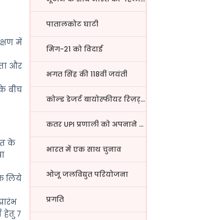
पातालकोट घाटी
षण में
मिग-21 को विदाई
िरता और
भगत सिंह की 118वीं जयंती
 के बीच
कोल्ड डेजर्ट बायोस्फीयर रिज़र्...
कतर UPI प्रणाली को अपनाने वाला...
ात के
भारत में एक साथ चुनाव
वा
ओजू जलविद्युत परियोजना
े लिये
प्रगति
रारंभ
 हेतु 7