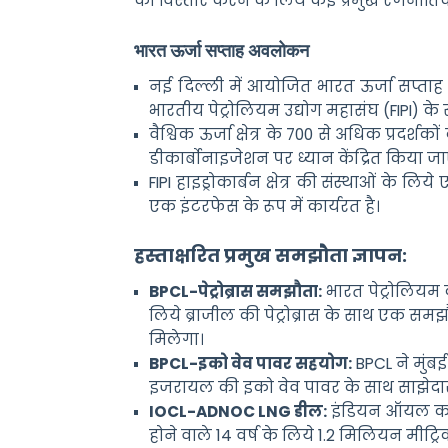
का विस्तार करने के लिये कई प्रमुख रणनीति
भारत ऊर्जा सप्ताह अवलोकन
नई दिल्ली में आयोजित भारत ऊर्जा सप्ताह 
भारतीय पेट्रोलियम उद्योग महासंघ (FIPI) क
वैश्विक ऊर्जा क्षेत्र के 700 से अधिक प्रदर्श
डीकार्बोनाइजेशन पर ध्यान केंद्रित किया 
FIPI हाइड्रोकार्बन क्षेत्र की संस्थाओं के ल
एक इंटरफेस के रूप में कार्यरत है।
हस्ताक्षरित प्रमुख समझौता ज्ञापन:
BPCL-पेट्रोब्रास समझौता:
भारत पेट्रोलियम 
लिये ब्राजील की पेट्रोब्रास के साथ एक सम
मिलेगा।
BPCL-इको वेव पावर सहयोग:
BPCL ने मुंब
इजरायल की इको वेव पावर के साथ साझेदा
IOCL-ADNOC LNG डील:
इंडियन ऑयल कॉर्
होने वाले 14 वर्ष के लिये 1.2 मिलियन मीट्र