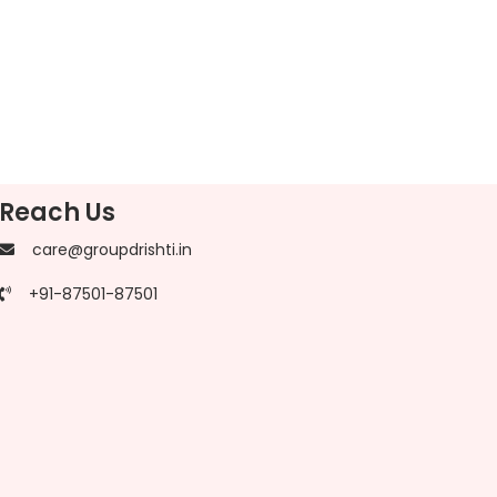
Reach Us
care@groupdrishti.in
+91-87501-87501