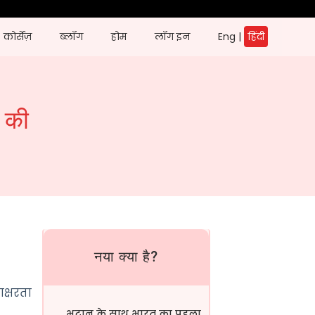
कोर्सेज़
ब्लॉग
होम
लॉग इन
Eng
|
हिंदी
ल की
नया क्या है?
क्षरता
भूटान के साथ भारत का पहला सीमा...