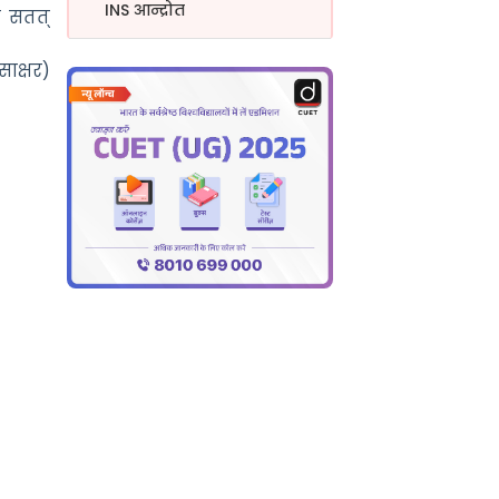
INS आन्द्रोत
र सतत्
साक्षर)