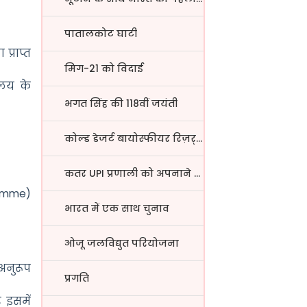
पातालकोट घाटी
प्राप्त
मिग-21 को विदाई
ालय के
भगत सिंह की 118वीं जयंती
कोल्ड डेजर्ट बायोस्फीयर रिज़र्...
कतर UPI प्रणाली को अपनाने वाला...
ramme)
भारत में एक साथ चुनाव
ओजू जलविद्युत परियोजना
 अनुरूप
प्रगति
र इसमें