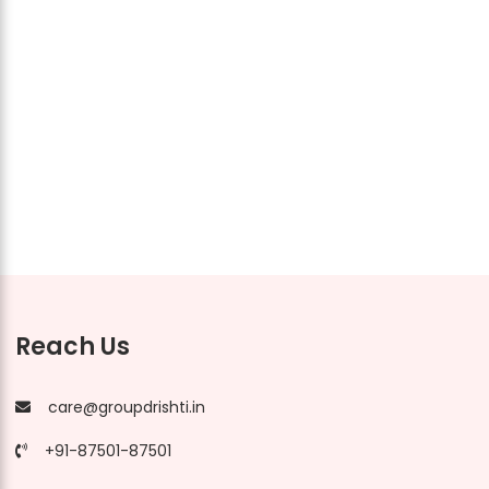
Reach Us
care@groupdrishti.in
+91-87501-87501