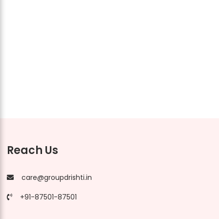
Reach Us
care@groupdrishti.in
+91-87501-87501