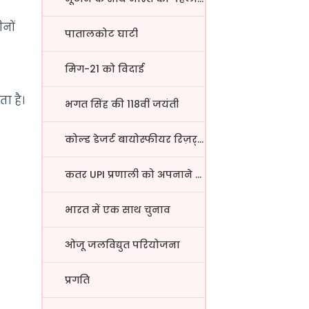
ीनों
पातालकोट घाटी
मिग-21 को विदाई
ता है।
भगत सिंह की 118वीं जयंती
कोल्ड डेजर्ट बायोस्फीयर रिज़र्...
कतर UPI प्रणाली को अपनाने वाला...
भारत में एक साथ चुनाव
ओजू जलविद्युत परियोजना
प्रगति