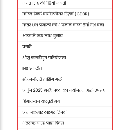
भगत सिंह की 118वीं जयंती
कोल्ड डेजर्ट बायोस्फीयर रिज़र्व (CDBR)
कतर UPI प्रणाली को अपनाने वाला 8वाँ देश बना
भारत में एक साथ चुनाव
प्रगति
ओजू जलविद्युत परियोजना
INS आन्द्रोत
मोहनजोदड़ो डांसिंग गर्ल
अर्जुन 2025 PN7: पृथ्वी का नवीनतम अर्द्ध-उपग्रह
हिमालयन कस्तूरी मृग
अचानकमार टाइगर रिज़र्व
अंतर्राष्ट्रीय रेड पांडा दिवस