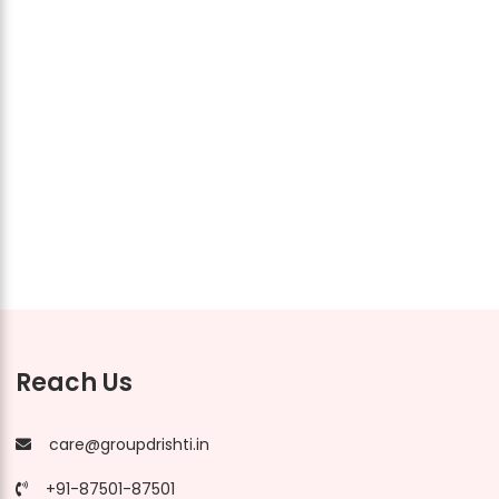
Reach Us
care@groupdrishti.in
+91-87501-87501